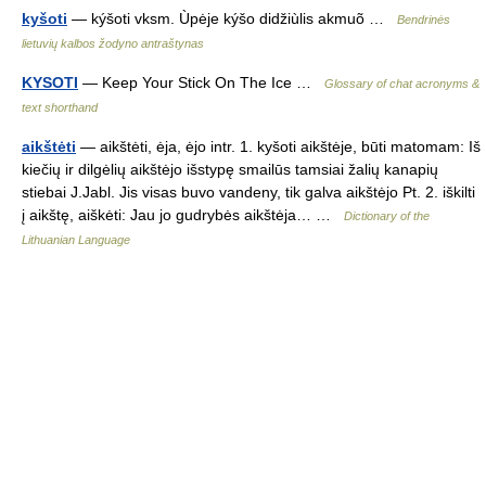
kyšoti
— kýšoti vksm. Ùpėje kýšo didžiùlis akmuõ …
Bendrinės
lietuvių kalbos žodyno antraštynas
KYSOTI
— Keep Your Stick On The Ice …
Glossary of chat acronyms &
text shorthand
aikštėti
— aikštėti, ėja, ėjo intr. 1. kyšoti aikštėje, būti matomam: Iš
kiečių ir dilgėlių aikštėjo išstypę smailūs tamsiai žalių kanapių
stiebai J.Jabl. Jis visas buvo vandeny, tik galva aikštėjo Pt. 2. iškilti
į aikštę, aiškėti: Jau jo gudrybės aikštėja… …
Dictionary of the
Lithuanian Language