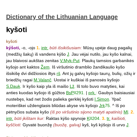
Dictionary of the Lithuanian Language
kyšoti
kyšoti
kýšoti,
-o, -ojo
1.
intr.
būti išsikišusiam:
Mūsų upėje daug pagalių
(medžių šakų) iš vandens kýšo
J
.
Jau vėjai nutilo, jau kyšo kalnai,
jau blaivosi aukštas zenitas
V.Myk-Put
.
Plaukų tamsios garbanikės
kyšojo ant kaktos
Žem
.
Iš viršutinio dramblio žandikaulio kyšo
išsikišę dvi didžiosios iltys
rš
.
Ant jų galvų kyšojo taurų, bulių, ožių ir
briedžių ragai
M.Valanč
.
Uostai ir kuškiai iš panosės kyšojo
S.Dauk
.
Ir kyšo kaip yla iš maišo
Lž
.
Iš tolo buvo matyties, kai
anties kuodas kyšojo iš gūžtos
BsP
II291.
|
prk.
:
Gaubys baisiausiai
nustebęs, kad net žodis palieka gerklėj kyšoti
I.Simon
.
Ypač
moteriškei uždengtasis bliūdas akyse vis kyšojo
Jrk
75.
^ Iš po
pėtnyčios subata kyšo
(iš po viršutinio sijono matyti apatinis)
Ml
.
2.
intr.
būti įkištam kur:
Raktas kýšo spynoje
K
II204.
3.
tr.
kaišioti,
kyščioti:
Gyvatė buonžę
(buožę, galvą)
kyš, kyš kýšojo iš urvo
J
.