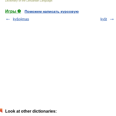
Dictionary of the Lithuanian Language
.
Игры ⚽
Поможем написать курсовую
kyšojimas
kyšt
Look at other dictionaries: