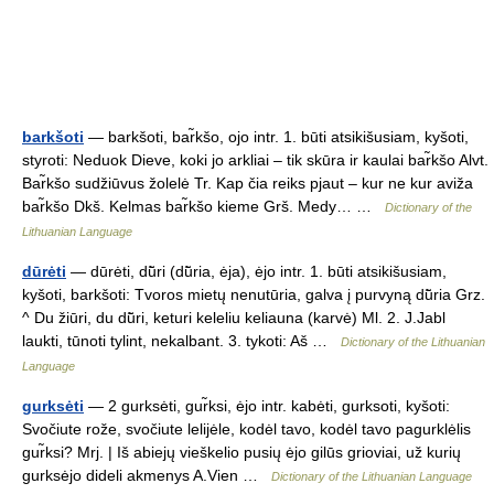
barkšoti
— barkšoti, bar̃kšo, ojo intr. 1. būti atsikišusiam, kyšoti,
styroti: Neduok Dieve, koki jo arkliai – tik skūra ir kaulai bar̃kšo Alvt.
Bar̃kšo sudžiūvus žolelė Tr. Kap čia reiks pjaut – kur ne kur aviža
bar̃kšo Dkš. Kelmas bar̃kšo kieme Grš. Medy… …
Dictionary of the
Lithuanian Language
dūrėti
— dūrėti, dū̃ri (dū̃ria, ėja), ėjo intr. 1. būti atsikišusiam,
kyšoti, barkšoti: Tvoros mietų nenutūria, galva į purvyną dū̃ria Grz.
^ Du žiūri, du dū̃ri, keturi keleliu keliauna (karvė) Ml. 2. J.Jabl
laukti, tūnoti tylint, nekalbant. 3. tykoti: Aš …
Dictionary of the Lithuanian
Language
gurksėti
— 2 gurksėti, gur̃ksi, ėjo intr. kabėti, gurksoti, kyšoti:
Svočiute rože, svočiute lelijėle, kodėl tavo, kodėl tavo pagurklėlis
gur̃ksi? Mrj. | Iš abiejų vieškelio pusių ėjo gilūs grioviai, už kurių
gurksėjo dideli akmenys A.Vien …
Dictionary of the Lithuanian Language