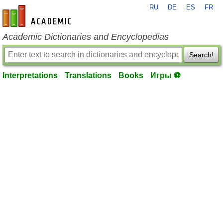
RU
DE
ES
FR
en-academic.com
Academic Dictionaries and Encyclopedias
Search!
Interpretations
Translations
Books
Игры ⚽