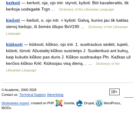
kerkoti
— kerkoti, oja, ojo intr. styroti, kyšoti: Būt kavalieraitis, tik
kerkoja uodegaitė Trgn …
Dictionary of the Lithuanian Language
kiešoti
— kiešoti, o, ojo intr. = kyšoti: Galvą, kurios jau tik kaklas
sienoj kiešojo, iš žemės išlupo BsV190 …
Dictionary of the Lithuanian
Language
kiūksoti
— kiūksoti, kiū̃kso, ojo intr. 1. susitraukus sėdėti, tupėti,
kiūtoti, tūnoti: Ažustalėj kiū̃kso susirietęs J. Susilenkusi ant kulnų,
kaip kukutis kiū̃kso pas duris J. Kiū̃kso susitraukęs Pln. Kažkas už
kerčios kiū̃kso Krkl. Kiūksojau visą dieną… …
Dictionary of the
Lithuanian Language
© Academic, 2000-2026
18+
Contact us:
Technical Support
,
Advertising
Dictionaries export
, created on PHP,
Joomla,
Drupal,
WordPress,
MODx.