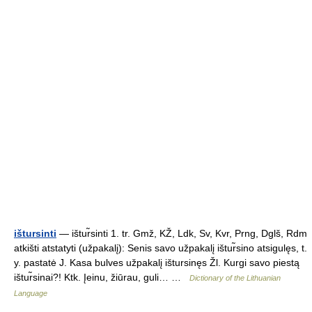
ištursinti
— ištur̃sinti 1. tr. Gmž, KŽ, Ldk, Sv, Kvr, Prng, Dglš, Rdm
atkišti atstatyti (užpakalį): Senis savo užpakalį ištur̃sino atsigulęs, t.
y. pastatė J. Kasa bulves užpakalį ištursinęs Žl. Kurgi savo piestą
ištur̃sinai?! Ktk. Įeinu, žiūrau, guli… …
Dictionary of the Lithuanian
Language